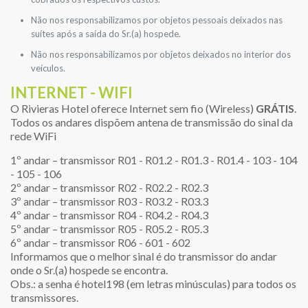
Não nos responsabilizamos por objetos pessoais deixados nas
suítes após a saída do Sr.(a) hospede.
Não nos responsabilizamos por objetos deixados no interior dos
veículos.
INTERNET - WIFI
O Rivieras Hotel oferece Internet sem fio (Wireless)
GRÁTIS
.
Todos os andares dispõem antena de transmissão do sinal da
rede WiFi
1º andar – transmissor R01 - R01.2 - R01.3 - R01.4 - 103 - 104
- 105 - 106
2º andar – transmissor R02 - R02.2 - R02.3
3º andar – transmissor R03 - R03.2 - R03.3
4º andar – transmissor R04 - R04.2 - R04.3
5º andar – transmissor R05 - R05.2 - R05.3
6º andar – transmissor R06 - 601 - 602
Informamos que o melhor sinal é do transmissor do andar
onde o Sr.(a) hospede se encontra.
Obs.: a senha é hotel198 (em letras minúsculas) para todos os
transmissores.