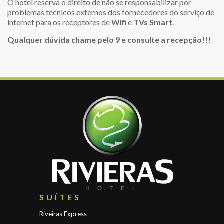
O hotel reserva o direito de não se responsabilizar por
problemas técnicos externos dos fornecedores do serviço de
internet para os receptores de
Wifi
e
TVs Smart
.
Qualquer dúvida chame pelo 9 e consulte a recepção!!!
SUÍTES
Riveiras Express